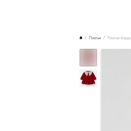
Платья
Платье бордо