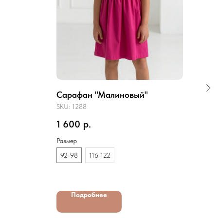
Сарафан "Малиновый"
Пла
SKU:
1288
SKU:
1 600
р.
1 3
Размер
Разм
92-98
116-122
98-
Подробнее