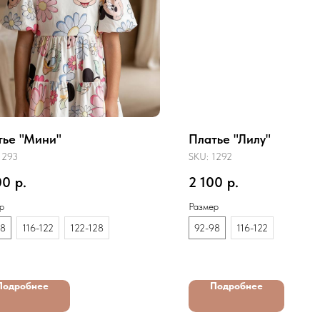
тье "Мини"
Платье "Лилу"
1293
SKU:
1292
00
р.
2 100
р.
р
Размер
98
116-122
122-128
92-98
116-122
Подробнее
Подробнее