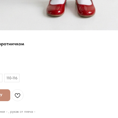
оротничком
0
110-116
НУ
ке - , рукав от плеча -