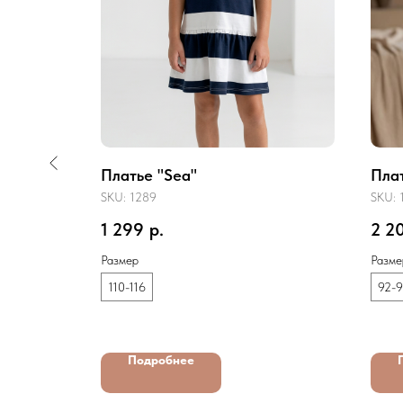
Платье "Sea"
Пла
SKU:
1289
SKU:
1 299
р.
2 2
Размер
Разме
110-116
92-
Подробнее