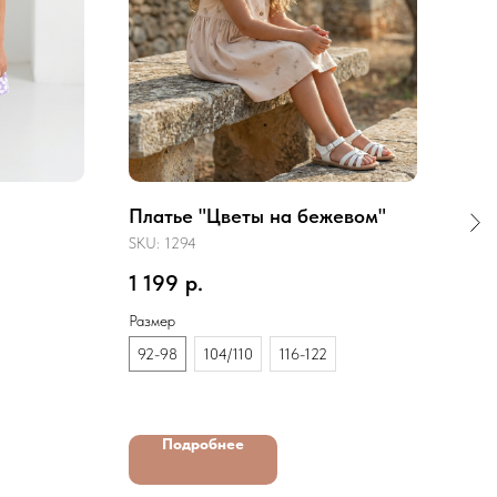
Платье "Цветы на бежевом"
Пла
SKU:
1294
SKU:
1 199
р.
89
Размер
Разм
92-98
104/110
116-122
116
Подробнее