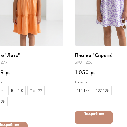
е "Лето"
Платье "Сирень"
1279
SKU:
1286
99
р.
1 050
р.
р
Размер
04
104-110
116-122
116-122
122-128
128
Подробнее
Подробнее