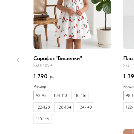
Сарафан"Вишенки"
Плат
SKU:
1099
SKU:
1 790
р.
1 3
Размер
Разме
92-98
104-110
110-116
98-1
122-128
128-134
134-140
122-
140-146