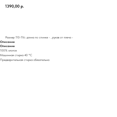
1390,00
р.
ДОБАВИТЬ В КОРЗИНУ
Размер 110-116:: длина по спинке - , рукав от плеча -
Описание
Описание
100% хлопок
Машинная стирка 40 °C
Предварительная стирка обязательна