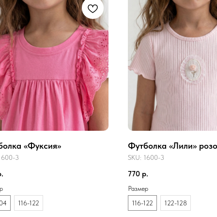
болка «Фуксия»
Футболка «Лили» роз
1600-3
SKU:
1600-3
р.
770
р.
р
Размер
04
116-122
116-122
122-128