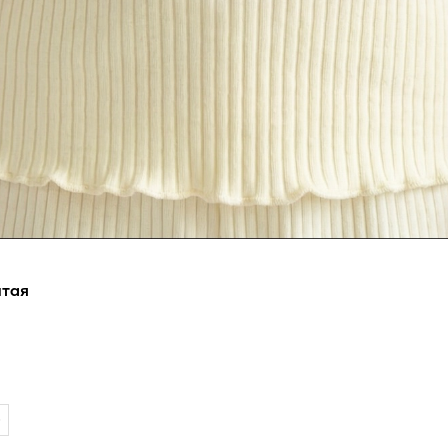
лтая
0