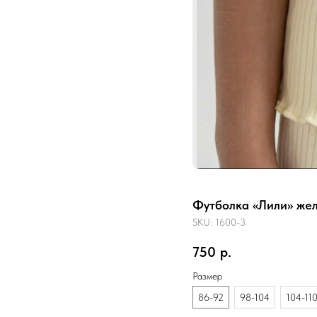
Футболка «Лили» же
SKU:
1600-3
750
р.
Размер
86-92
98-104
104-11