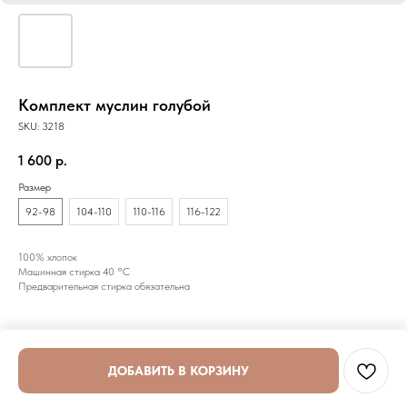
Комплект муслин голубой
SKU:
3218
1 600
р.
Размер
92-98
104-110
110-116
116-122
100% хлопок
Машинная стирка 40 °C
Предварительная стирка обязательна
ДОБАВИТЬ В КОРЗИНУ
Tilda
Made on