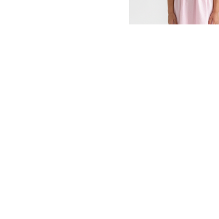
ье "Лили"
Платье розовое с пов
1279
SKU:
1282
50
р.
1 500
р.
р
Размер
122
92-98
98-104
Подробнее
Подробнее