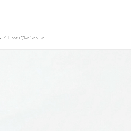
ы
Шорты "Джо" черные