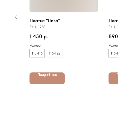
Платье "Лиза"
Пла
SKU:
1285
SKU:
1 450
р.
890
Размер
Разме
110-116
116-122
116-
Подробнее