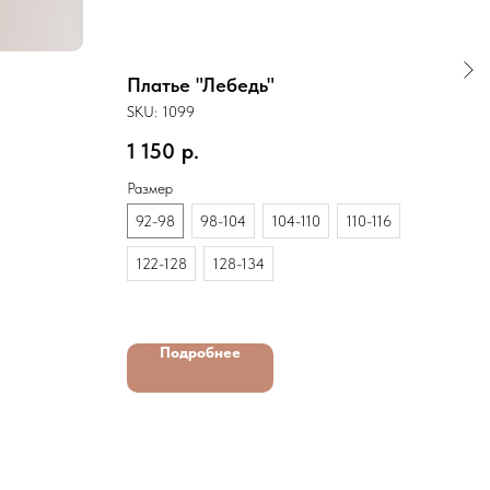
Платье "Лебедь"
Пла
SKU:
1099
SKU:
1 150
р.
1 2
Размер
Разм
92-98
98-104
104-110
110-116
110-
122-128
128-134
Подробнее