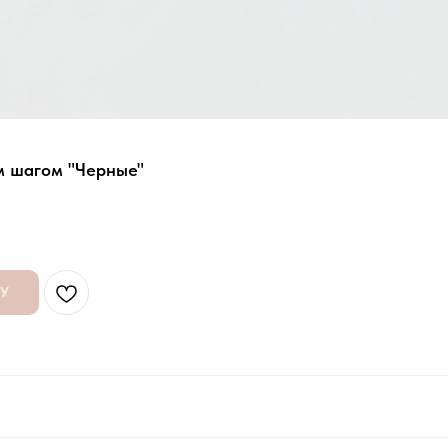
 шагом "Черные"
НУ