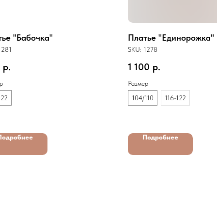
тье "Бабочка"
Платье "Единорожка"
1281
SKU:
1278
р.
1 100
р.
р
Размер
122
104/110
116-122
Подробнее
Подробнее