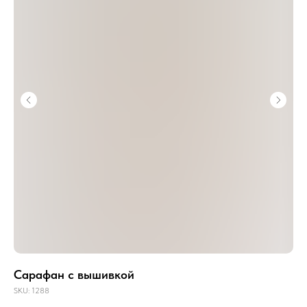
Сарафан с вышивкой
Пл
SKU:
1288
SKU