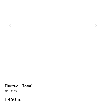
Платье "Поля"
Пл
SKU:
1283
SKU
1 450
р.
1 