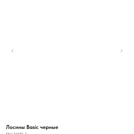
Лосины Basic черные
Ло
SKU:
16910-3
SKU