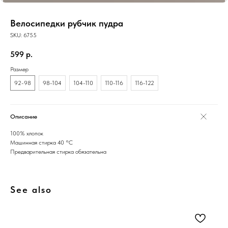
Велосипедки рубчик пудра
SKU:
6755
599
р.
Размер
92-98
98-104
104-110
110-116
116-122
Описание
100% хлопок
Машинная стирка 40 °C
Предварительная стирка обязательна
See also