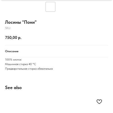
Лосины "Пони"
SKU:
750,00
р.
Описание
100% хлопок
Машинная стирка 40 °C
Предварительная стирка обязательна
See also