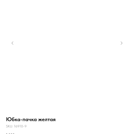
Юбка-пачка желтая
Ло
SKU:
16910-9
SKU