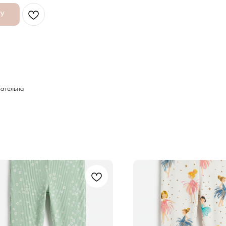
НУ
зательна