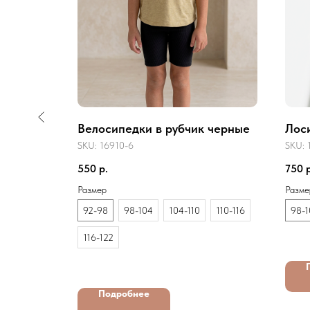
Велосипедки в рубчик черные
Лос
SKU:
16910-6
SKU:
550
р.
750
Размер
Разме
92-98
98-104
104-110
110-116
98-1
116-122
Подробнее