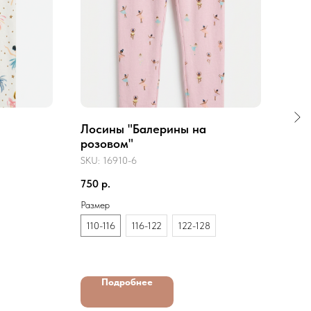
Лосины "Балерины на
Лос
розовом"
SKU:
SKU:
16910-6
750
750
р.
Разм
Размер
104
110-116
116-122
122-128
Подробнее