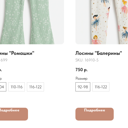
ины "Ромашки"
Лосины "Балерины"
1699
SKU:
16910-5
р.
750
р.
р
Размер
04
110-116
116-122
92-98
116-122
Подробнее
Подробнее