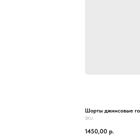
Шорты джинсовые г
SKU:
1450,00
р.